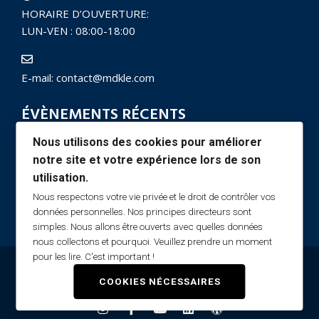
HORAIRE D’OUVERTURE:
LUN-VEN : 08:00-18:00
E-mail:
contact@mdkle.com
ÉVÈNEMENTS RÉCENTS
Nous utilisons des cookies pour améliorer
Bilan de compétences ou d'expériences
notre site et votre expérience lors de son
utilisation.
Prévention de la désinsertion professionnelle
Nous respectons votre vie privée et le droit de contrôler vos
données personnelles. Nos principes directeurs sont
simples. Nous allons être ouverts avec quelles données
nous collectons et pourquoi. Veuillez prendre un moment
pour les lire. C'est important !
© 2021 MDKLé |
Droit d'Accès RGPD | Tous droits reservés par
COOKIES NÉCESSAIRES
Marie-Prudence DEPAS