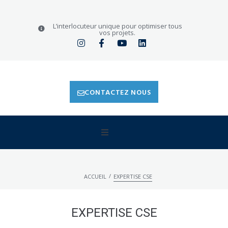
L’interlocuteur unique pour optimiser tous
vos projets.
CONTACTEZ NOUS
EIL
/
ACCUEIL
EXPERTISE CSE
OPOS DE NOUS
PRESTATIONS QSE & RH
EXPERTISE CSE