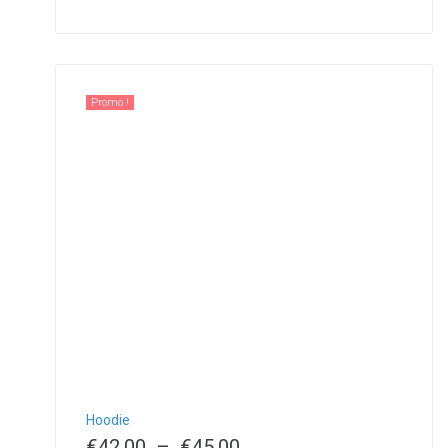
Promo !
Hoodie
€
42.00
–
€
45.00