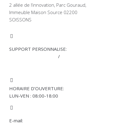
2 allée de l’innovation, Parc Gouraud,
Immeuble Maison Source 02200
SOISSONS
SUPPORT PERSONNALISE:
M : + 33 7 86 96 04 05
/
F : + 33 3 23
55 79 10
HORAIRE D’OUVERTURE:
LUN-VEN : 08:00-18:00
E-mail:
contact@mdkle.com
ÉVÈNEMENTS RÉCENTS