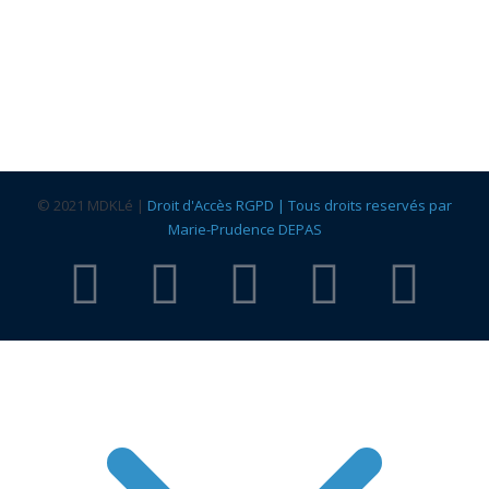
Bilan de compétences ou d'expériences
Prévention de la désinsertion professionnelle
© 2021 MDKLé |
Droit d'Accès RGPD | Tous droits reservés par
Marie-Prudence DEPAS